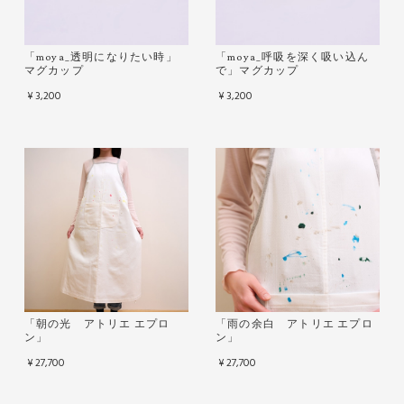
「moya_透明になりたい時」
「moya_呼吸を深く吸い込ん
マグカップ
で」マグカップ
¥3,200
¥3,200
「朝の光 アトリエ エプロ
「雨の余白 アトリエ エプロ
ン」
ン」
¥27,700
¥27,700