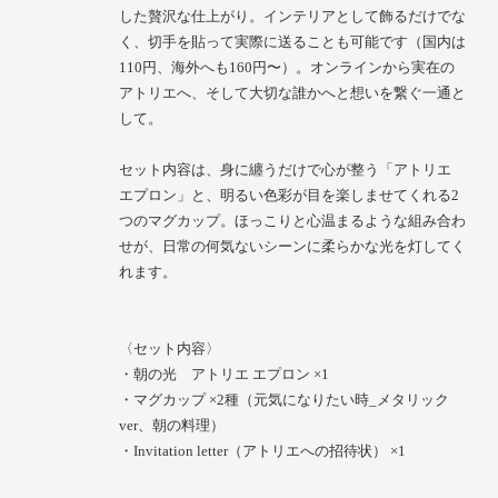
した贅沢な仕上がり。インテリアとして飾るだけでな
く、切手を貼って実際に送ることも可能です（国内は
110円、海外へも160円〜）。オンラインから実在の
アトリエへ、そして大切な誰かへと想いを繋ぐ一通と
して。
セット内容は、身に纏うだけで心が整う「アトリエ
エプロン」と、明るい色彩が目を楽しませてくれる2
つのマグカップ。ほっこりと心温まるような組み合わ
せが、日常の何気ないシーンに柔らかな光を灯してく
れます。
〈セット内容〉
・朝の光 アトリエ エプロン ×1
・マグカップ ×2種（元気になりたい時_メタリック
ver、朝の料理）
・Invitation letter（アトリエへの招待状） ×1