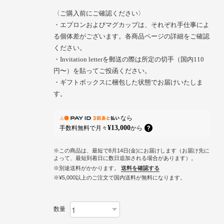
〈ご購入前にご確認ください〉
・エプロンおよびマグカップは、それぞれ手仕事によ
る個体差がございます。各商品ページの詳細をご確認
ください。
・Invitation letterを郵送の際は所定の切手（国内110
円〜）を貼ってご投函ください。
・ギフトボックスに梱包した状態でお届けいたしま
す。
なら
¥13,000
手数料無料で
月々
から
※この商品は、最短で8月14日(金)にお届けします（お届け先に
よって、最短到着日に数日追加される場合があります）。
※別途送料がかかります。
送料を確認する
※¥5,000以上のご注文で国内送料が無料になります。
数量