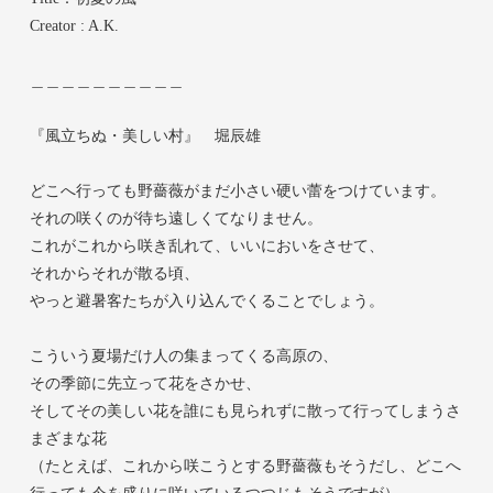
Creator : A.K.
＿＿＿＿＿＿＿＿＿＿
『風立ちぬ・美しい村』 堀辰雄
どこへ行っても野薔薇がまだ小さい硬い蕾をつけています。
それの咲くのが待ち遠しくてなりません。
これがこれから咲き乱れて、いいにおいをさせて、
それからそれが散る頃、
やっと避暑客たちが入り込んでくることでしょう。
こういう夏場だけ人の集まってくる高原の、
その季節に先立って花をさかせ、
そしてその美しい花を誰にも見られずに散って行ってしまうさ
まざまな花
（たとえば、これから咲こうとする野薔薇もそうだし、どこへ